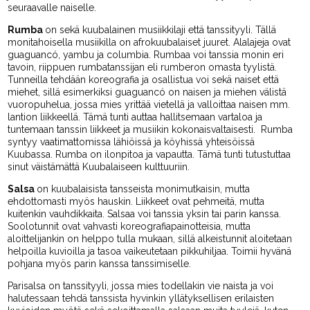
seuraavalle naiselle.
Rumba
on sekä kuubalainen musiikkilaji että tanssityyli. Tällä
monitahoisella musiikilla on afrokuubalaiset juuret. Alalajeja ovat
guaguancó, yambu ja columbia. Rumbaa voi tanssia monin eri
tavoin, riippuen rumbatanssijan eli rumberon omasta tyylistä.
Tunneilla tehdään koreografia ja osallistua voi sekä naiset että
miehet, sillä esimerkiksi guaguancó on naisen ja miehen välistä
vuoropuhelua, jossa mies yrittää vietellä ja valloittaa naisen mm.
lantion liikkeellä. Tämä tunti auttaa hallitsemaan vartaloa ja
tuntemaan tanssin liikkeet ja musiikin kokonaisvaltaisesti. Rumba
syntyy vaatimattomissa lähiöissä ja köyhissä yhteisöissä
Kuubassa. Rumba on ilonpitoa ja vapautta. Tämä tunti tutustuttaa
sinut väistämättä Kuubalaiseen kulttuuriin.
Salsa
on kuubalaisista tansseista monimutkaisin, mutta
ehdottomasti myös hauskin. Liikkeet ovat pehmeitä, mutta
kuitenkin vauhdikkaita. Salsaa voi tanssia yksin tai parin kanssa.
Soolotunnit ovat vahvasti koreografiapainotteisia, mutta
aloittelijankin on helppo tulla mukaan, sillä alkeistunnit aloitetaan
helpoilla kuvioilla ja tasoa vaikeutetaan pikkuhiljaa. Toimii hyvänä
pohjana myös parin kanssa tanssimiselle.
Parisalsa on tanssityyli, jossa mies todellakin vie naista ja voi
halutessaan tehdä tanssista hyvinkin yllätyksellisen erilaisten