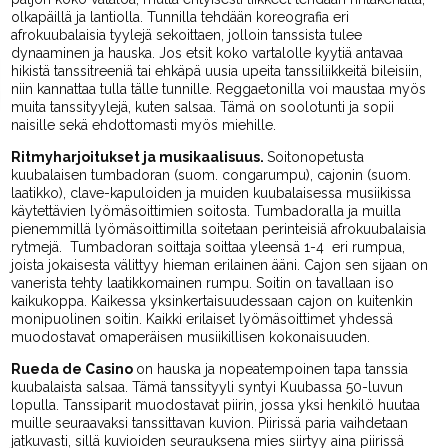
olkapäillä ja lantiolla. Tunnilla tehdään koreografia eri
afrokuubalaisia tyylejä sekoittaen, jolloin tanssista tulee
dynaaminen ja hauska. Jos etsit koko vartalolle kyytiä antavaa
hikistä tanssitreeniä tai ehkäpä uusia upeita tanssiliikkeitä bileisiin,
niin kannattaa tulla tälle tunnille. Reggaetonilla voi maustaa myös
muita tanssityylejä, kuten salsaa. Tämä on soolotunti ja sopii
naisille sekä ehdottomasti myös miehille.
Ritmyharjoitukset ja musikaalisuus.
Soitonopetusta
kuubalaisen tumbadoran (suom. congarumpu), cajonin (suom.
laatikko), clave-kapuloiden ja muiden kuubalaisessa musiikissa
käytettävien lyömäsoittimien soitosta. Tumbadoralla ja muilla
pienemmillä lyömäsoittimilla soitetaan perinteisiä afrokuubalaisia
rytmejä. Tumbadoran soittaja soittaa yleensä 1-4 eri rumpua,
joista jokaisesta välittyy hieman erilainen ääni. Cajon sen sijaan on
vanerista tehty laatikkomainen rumpu. Soitin on tavallaan iso
kaikukoppa. Kaikessa yksinkertaisuudessaan cajon on kuitenkin
monipuolinen soitin. Kaikki erilaiset lyömäsoittimet yhdessä
muodostavat omaperäisen musiikillisen kokonaisuuden.
Rueda de Casino
on hauska ja nopeatempoinen tapa tanssia
kuubalaista salsaa. Tämä tanssityyli syntyi Kuubassa 50-luvun
lopulla. Tanssiparit muodostavat piirin, jossa yksi henkilö huutaa
muille seuraavaksi tanssittavan kuvion. Piirissä paria vaihdetaan
jatkuvasti, sillä kuvioiden seurauksena mies siirtyy aina piirissä