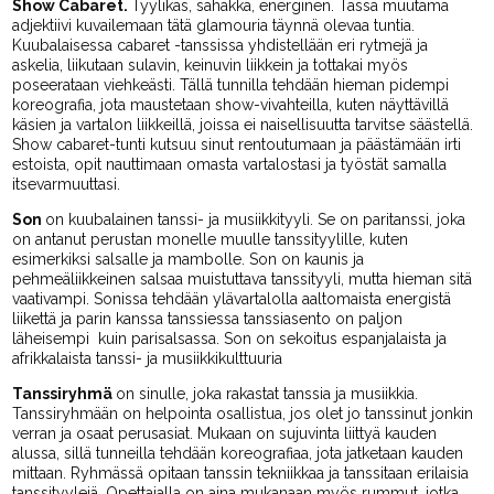
Show Cabaret.
Tyylikäs, sähäkkä, energinen. Tässä muutama
adjektiivi kuvailemaan tätä glamouria täynnä olevaa tuntia.
Kuubalaisessa cabaret -tanssissa yhdistellään eri rytmejä ja
askelia, liikutaan sulavin, keinuvin liikkein ja tottakai myös
poseerataan viehkeästi. Tällä tunnilla tehdään hieman pidempi
koreografia, jota maustetaan show-vivahteilla, kuten näyttävillä
käsien ja vartalon liikkeillä, joissa ei naisellisuutta tarvitse säästellä.
Show cabaret-tunti kutsuu sinut rentoutumaan ja päästämään irti
estoista, opit nauttimaan omasta vartalostasi ja työstät samalla
itsevarmuuttasi.
Son
on kuubalainen tanssi- ja musiikkityyli. Se on paritanssi, joka
on antanut perustan monelle muulle tanssityylille, kuten
esimerkiksi salsalle ja mambolle. Son on kaunis ja
pehmeäliikkeinen salsaa muistuttava tanssityyli, mutta hieman sitä
vaativampi. Sonissa tehdään ylävartalolla aaltomaista energistä
liikettä ja parin kanssa tanssiessa tanssiasento on paljon
läheisempi kuin parisalsassa. Son on sekoitus espanjalaista ja
afrikkalaista tanssi- ja musiikkikulttuuria
Tanssiryhmä
on sinulle, joka rakastat tanssia ja musiikkia.
Tanssiryhmään on helpointa osallistua, jos olet jo tanssinut jonkin
verran ja osaat perusasiat. Mukaan on sujuvinta liittyä kauden
alussa, sillä tunneilla tehdään koreografiaa, jota jatketaan kauden
mittaan. Ryhmässä opitaan tanssin tekniikkaa ja tanssitaan erilaisia
tanssityylejä. Opettajalla on aina mukanaan myös rummut, jotka