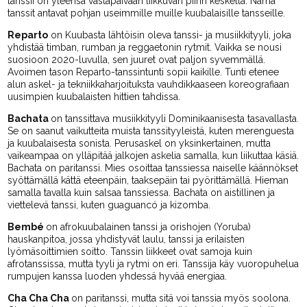
tanssii on yleensä vastapäivään liikkuvan piirin keskellä. Nämä
tanssit antavat pohjan useimmille muille kuubalaisille tansseille.
Reparto
on Kuubasta lähtöisin oleva tanssi- ja musiikkityyli, joka
yhdistää timban, rumban ja reggaetonin rytmit. Vaikka se nousi
suosioon 2020-luvulla, sen juuret ovat paljon syvemmällä.
Avoimen tason Reparto-tanssintunti sopii kaikille. Tunti etenee
alun askel- ja tekniikkaharjoituksta vauhdikkaaseen koreografiaan
uusimpien kuubalaisten hittien tahdissa.
Bachata
on tanssittava musiikkityyli Dominikaanisesta tasavallasta.
Se on saanut vaikutteita muista tanssityyleistä, kuten merenguesta
ja kuubalaisesta sonista. Perusaskel on yksinkertainen, mutta
vaikeampaa on ylläpitää jalkojen askelia samalla, kun liikuttaa käsiä.
Bachata on paritanssi. Mies osoittaa tanssiessa naiselle käännökset
syöttämällä kättä eteenpäin, taaksepäin tai pyörittämällä. Hieman
samalla tavalla kuin salsaa tanssiessa. Bachata on aistillinen ja
viettelevä tanssi, kuten guaguancó ja kizomba.
Bembé
on afrokuubalainen tanssi ja orishojen (Yoruba)
hauskanpitoa, jossa yhdistyvät laulu, tanssi ja erilaisten
lyömäsoittimien soitto. Tanssin liikkeet ovat samoja kuin
afrotanssissa, mutta tyyli ja rytmi on eri. Tanssija käy vuoropuhelua
rumpujen kanssa luoden yhdessä hyvää energiaa.
Cha Cha Cha
on paritanssi, mutta sitä voi tanssia myös soolona.