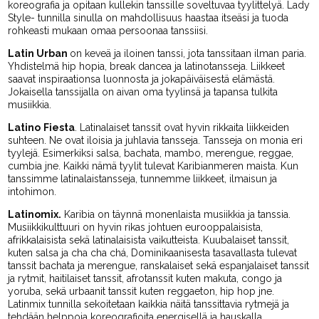
koreografia ja opitaan kullekin tanssille soveltuvaa tyylittelyä. Lady
Style- tunnilla sinulla on mahdollisuus haastaa itseäsi ja tuoda
rohkeasti mukaan omaa persoonaa tanssiisi.
Latin Urban
on keveä ja iloinen tanssi, jota tanssitaan ilman paria.
Yhdistelmä hip hopia, break dancea ja latinotansseja. Liikkeet
saavat inspiraationsa luonnosta ja jokapäiväisestä elämästä.
Jokaisella tanssijalla on aivan oma tyylinsä ja tapansa tulkita
musiikkia.
Latino
Fiesta
. Latinalaiset tanssit ovat hyvin rikkaita liikkeiden
suhteen. Ne ovat iloisia ja juhlavia tansseja. Tansseja on monia eri
tyylejä. Esimerkiksi salsa, bachata, mambo, merengue, reggae,
cumbia jne. Kaikki nämä tyylit tulevat Karibianmeren maista. Kun
tanssimme latinalaistansseja, tunnemme liikkeet, ilmaisun ja
intohimon.
Latinomix.
Karibia on täynnä monenlaista musiikkia ja tanssia.
Musiikkikulttuuri on hyvin rikas johtuen eurooppalaisista,
afrikkalaisista sekä latinalaisista vaikutteista. Kuubalaiset tanssit,
kuten salsa ja cha cha chá, Dominikaanisesta tasavallasta tulevat
tanssit bachata ja merengue, ranskalaiset sekä espanjalaiset tanssit
ja rytmit, haitilaiset tanssit, afrotanssit kuten makuta, congo ja
yoruba, sekä urbaanit tanssit kuten reggaeton, hip hop jne.
Latinmix tunnilla sekoitetaan kaikkia näitä tanssittavia rytmejä ja
tehdään helppoja koreografioita energisellä ja hauskalla