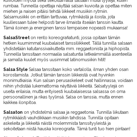
kuvioiden myötä sekä sekoittamalla salsaan muita tyylejä, kuten
rumbaa. Tunneilla opettaja näyttää salsan kuvioita ja opettaa miten
miehen ja naisen pitäisi tehdä liikkeet musiikin rytmiin.
Salsamusiikki on erittäin tarttuvaa, rytmikästä ja iloista, jota
kuullessaan tulee helposti tarve ilmaista itseään tanssin kautta.
Tämä iloinen ja energinen tanssi tempaisee nopeasti mukaansa!
SalsaStreet
on rento koreografiatunti, jossa opitaan tämän
hetken kuumimmat kuubalaiset tanssiliikkeet. Tällä tunnilla salsaan
yhdistetään katutanssivaikutteita mm. reggaetonista ja hiphopista.
Tunneilla tanssitaan normaalia salsatuntia letkeämmällä asenteella
ja samalla kuulet myös uusimmat latinomusiikin hitit!
Salsa Style
Salsaa tanssitaan koko vartalolla, ilman yhden osan
korostamista. Jotkut tämän tanssin liikkeistä ovat hyvinkin
monimutkaisia. Kun salsan perusaskeleet ovat hallinnassa, voidaan
niihin yhdistää lukemattomia näyttäviä liikkeitä. Salsatyylejä on
useita erilaisia, mutta erityisesti kuubalaisessa salsassa on oma
persoonallinen ja rikas tyylinsä. Salsa on tanssia, mutta ennen
kaikkea ilonpitoa.
Salsaton
on yhdistelmä salsaa ja reggaetonia. Tunnilla liikutaan
rytmikkäästi vauhdikkaan musiikin tahdissa. Tunnilla opitaan
askeleita ja liikkeitä näistä molemmista tanssityyleistä ja
sekoitetaan niistä hauska koreografia. Tämä tunti tuo hien pintaan!