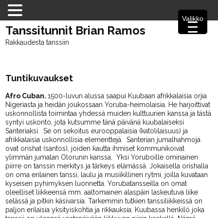
Valikko
Tanssitunnit Brian Ramos
Rakkaudesta tanssiin
Tuntikuvaukset
Afro Cuban.
1500-luvun alussa saapui Kuubaan afrikkalaisia orjia
Nigeriasta ja heidän joukossaan Yoruba-heimolaisia. He harjoittivat
uskonnollista toimintaa yhdessä muiden kulttuurien kanssa ja tästä
syntyi uskonto, jota kutsumme tänä päivänä kuubalaiseksi
Santeriaksi. Se on sekoitus eurooppalaisia (katolilaisuus) ja
afrikkalaisia uskonnollisia elementtejä. Santerian jumalhahmoja
ovat orishat (santos), joiden kautta ihmiset kommunikoivat
ylimmän jumalan Olorunin kanssa. Yksi Yoruboille ominainen
piirre on tanssin merkitys ja tärkeys elämässä. Jokaisella orishalla
on oma erilainen tanssi, laulu ja musiikillinen rytmi, joilla kuvataan
kyseisen pyhimyksen luonnetta. Yorubatansseilla on omat
oleelliset liikkeensä mm. aaltomainen alaspäin laskeutuva liike
selässä ja pitkin käsivarsia. Tarkemmin tutkien tanssiliikkeissä on
paljon erilaisia yksityiskohtia ja rikkauksia. Kuubassa henkilö joka