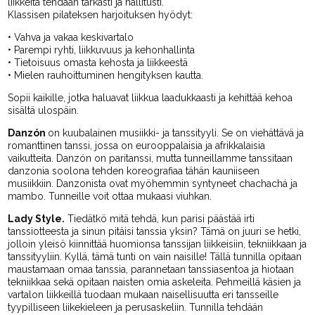
liikkeitä tehdään tarkasti ja hallitusti.
Klassisen pilateksen harjoituksen hyödyt:
• Vahva ja vakaa keskivartalo
• Parempi ryhti, liikkuvuus ja kehonhallinta
• ⁠Tietoisuus omasta kehosta ja liikkeestä
• ⁠Mielen rauhoittuminen hengityksen kautta.
Sopii kaikille, jotka haluavat liikkua laadukkaasti ja kehittää kehoa
sisältä ulospäin.
Danzón
on kuubalainen musiikki- ja tanssityyli. Se on viehättävä ja
romanttinen tanssi, jossa on eurooppalaisia ja afrikkalaisia
vaikutteita. Danzón on paritanssi, mutta tunneillamme tanssitaan
danzonia soolona tehden koreografiaa tähän kauniiseen
musiikkiin. Danzonista ovat myöhemmin syntyneet chachachá ja
mambo. Tunneille voit ottaa mukaasi viuhkan.
Lady Style.
Tiedätkö mitä tehdä, kun parisi päästää irti
tanssiotteesta ja sinun pitäisi tanssia yksin? Tämä on juuri se hetki,
jolloin yleisö kiinnittää huomionsa tanssijan liikkeisiin, tekniikkaan ja
tanssityyliin. Kyllä, tämä tunti on vain naisille! Tällä tunnilla opitaan
maustamaan omaa tanssia, parannetaan tanssiasentoa ja hiotaan
tekniikkaa sekä opitaan naisten omia askeleita. Pehmeillä käsien ja
vartalon liikkeillä tuodaan mukaan naisellisuutta eri tansseille
tyypilliseen liikekieleen ja perusaskeliin. Tunnilla tehdään