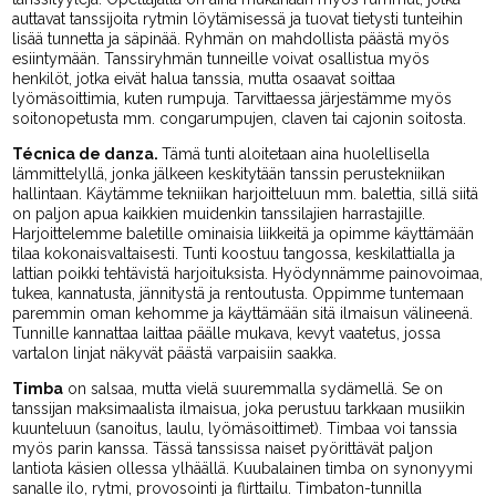
auttavat tanssijoita rytmin löytämisessä ja tuovat tietysti tunteihin
lisää tunnetta ja säpinää. Ryhmän on mahdollista päästä myös
esiintymään. Tanssiryhmän tunneille voivat osallistua myös
henkilöt, jotka eivät halua tanssia, mutta osaavat soittaa
lyömäsoittimia, kuten rumpuja. Tarvittaessa järjestämme myös
soitonopetusta mm. congarumpujen, claven tai cajonin soitosta.
Técnica de danza.
Tämä tunti aloitetaan aina huolellisella
lämmittelyllä, jonka jälkeen keskitytään tanssin perustekniikan
hallintaan. Käytämme tekniikan harjoitteluun mm. balettia, sillä siitä
on paljon apua kaikkien muidenkin tanssilajien harrastajille.
Harjoittelemme baletille ominaisia liikkeitä ja opimme käyttämään
tilaa kokonaisvaltaisesti. Tunti koostuu tangossa, keskilattialla ja
lattian poikki tehtävistä harjoituksista. Hyödynnämme painovoimaa,
tukea, kannatusta, jännitystä ja rentoutusta. Oppimme tuntemaan
paremmin oman kehomme ja käyttämään sitä ilmaisun välineenä.
Tunnille kannattaa laittaa päälle mukava, kevyt vaatetus, jossa
vartalon linjat näkyvät päästä varpaisiin saakka.
Timba
on salsaa, mutta vielä suuremmalla sydämellä. Se on
tanssijan maksimaalista ilmaisua, joka perustuu tarkkaan musiikin
kuunteluun (sanoitus, laulu, lyömäsoittimet). Timbaa voi tanssia
myös parin kanssa. Tässä tanssissa naiset pyörittävät paljon
lantiota käsien ollessa ylhäällä. Kuubalainen timba on synonyymi
sanalle ilo, rytmi, provosointi ja flirttailu. Timbaton-tunnilla