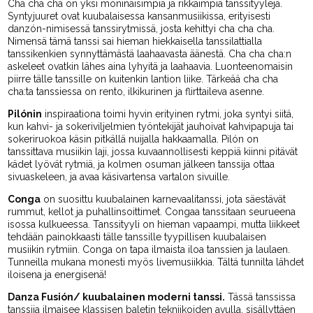
Cha cha cha on yksi moninaisimpia ja rikkaimpia tanssityylejä.
Syntyjuuret ovat kuubalaisessa kansanmusiikissa, erityisesti
danzón-nimisessä tanssirytmissä, josta kehittyi cha cha cha.
Nimensä tämä tanssi sai hieman hiekkaisella tanssilattialla
tanssikenkien synnyttämästä laahaavasta äänestä. Cha cha cha:n
askeleet ovatkin lähes aina lyhyitä ja laahaavia. Luonteenomaisin
piirre tälle tanssille on kuitenkin lantion liike. Tärkeää cha cha
cha:ta tanssiessa on rento, ilkikurinen ja flirttaileva asenne.
Pilónin
inspiraationa toimi hyvin erityinen rytmi, joka syntyi siitä,
kun kahvi- ja sokeriviljelmien työntekijät jauhoivat kahvipapuja tai
sokeriruokoa käsin pitkällä nuijalla hakkaamalla. Pilón on
tanssittava musiikin laji, jossa kuvaannollisesti keppiä kiinni pitävät
kädet lyövät rytmiä, ja kolmen osuman jälkeen tanssija ottaa
sivuaskeleen, ja avaa käsivartensa vartalon sivuille.
Conga
on suosittu kuubalainen karnevaalitanssi, jota säestävät
rummut, kellot ja puhallinsoittimet. Congaa tanssitaan seurueena
isossa kulkueessa. Tanssityyli on hieman vapaampi, mutta liikkeet
tehdään painokkaasti tälle tanssille tyypillisen kuubalaisen
musiikin rytmiin. Conga on tapa ilmaista iloa tanssien ja laulaen.
Tunneilla mukana monesti myös livemusiikkia. Tältä tunnilta lähdet
iloisena ja energisenä!
Danza Fusión/ kuubalainen moderni tanssi.
Tässä tanssissa
tanssija ilmaisee klassisen baletin tekniikoiden avulla, sisällyttäen