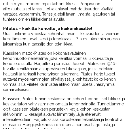
niihin myös modernimpia kehonliikkeitä. Pohjana on
afrokuubalaiset tanssit, jotka antavat mahdollisuuden käyttää
vartaloa vapaammin. Tanssija etsii tavan ilmaista ajatuksen tai
tunteen omien liikkeidensä avulla.
Pilates
–
kaikille kehoille ja kaikenikäisille!
Uusi tuntimme yhdistää kehonhallinnan, liikkuvuuden ja voiman
kehittämisen turvallisesti ja tehokkaasti. Pilates tukee niin arjessa
jaksamista kuin tanssijoiden tekniikkaa.
Klassinen matto-Pilates on kokonaisvaltainen
kehonhuoltomenetelmä, joka kehittää voimaa, liikkuvuutta ja
kehotietoisuutta. Harjoittelu perustuu Joseph Pilateksen 1920-
luvulla kehittämään alkuperäiseen liikesarjaan, jossa edetään
hallitusti ja tarkasti hengityksen tukemana. Pilates-harjoitukset
auttavat myös vammojen ehkäisyssä ja kehittävät koko kehon
voimaa, sillä Pilates kannustaa aktivoimaan useita lihasryhmiä
samanaikaisesti.
Klassisen Pilates-tunnin keskiössä on kehon luonnolliset liikkeet ja
keskivartalon vahvistaminen omalla kehonpainolla. Tunneillamme
opit klassisen pilateksen perustekniikat ja kehon keskustan
aktivoinnin. Liikesarjat alkavat lämmitelyllä ja etenevät
intensiteetiltään. Harjoituksissa korostetaan tekniikkaa ja kontrollia,
ei määrää. Hengitystekniikka on olennainen osa harjoitusta, ja