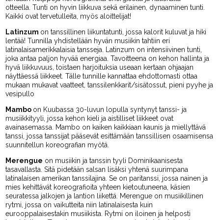
otteella. Tunti on hyvin liikkuva sekä erilainen, dynaaminen tunti.
Kaikki ovat tervetulleita, myös aloittelijat!
Latinzum
on tanssillinen liikuntatunti, jossa kalorit kuluvat ja hiki
lentää! Tunnilla yhdistellään hyvän musiikin tahtiin eri
latinalaisamerikkalaisia tansseja. Latinzum on intensiivinen tunti,
joka antaa paljon hyvää energiaa. Tavoitteena on kehon hallinta ja
hyvä liikkuvuus, toistaen harjoituksia useaan kertaan ohjaajan
näyttäessä liikkeet. Tälle tunnille kannattaa ehdottomasti ottaa
mukaan mukavat vaatteet, tanssilenkkarit/sisätossut, pieni pyyhe ja
vesipullo
Mambo
on Kuubassa 30-luvun lopulla syntynyt tanssi- ja
musiikkityyli, jossa kehon kieli ja aistilliset liikkeet ovat
avainasemassa. Mambo on kaiken kaikkiaan kaunis ja miellyttävä
tanssi, jossa tanssijat pääsevät esittämään tanssillisen osaamisensa
suunnitellun koreografian myötä.
Merengue
on musiikin ja tanssin tyyli Dominikaanisesta
tasavallasta. Sitä pidetään salsan lisäksi yhtenä suurimpana
latinalaisen amerikan tanssilajina. Se on paritanssi, jossa nainen ja
mies kehittävät koreografioita yhteen kietoutuneena, käsien
seuratessa jalkojen ja lantion liikettä. Merengue on musiikillinen
rytmi, jossa on vaikutteita niin latinalaisesta kuin
eurooppalaisestakin musiikista. Rytmi on iloinen ja helposti