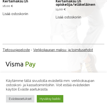
Kertamaksu 1h
Kertamaksu 1h
opiskelija/eläkeläinen
16,00
€
13,00
€
Lisää ostoskoriin
Lisää ostoskoriin
Tietosuojaseloste
-
Verkkokaupan maksu- ja toimitusehdot
Käytämme tällä sivustolla evästeitä mm. verkkokaupan
ostoskori- ja kassatoimintoihin. Voit estää evästeiden
käytön Eväste asetuksista.
Evästeasetukset
Hyväksy kaikki