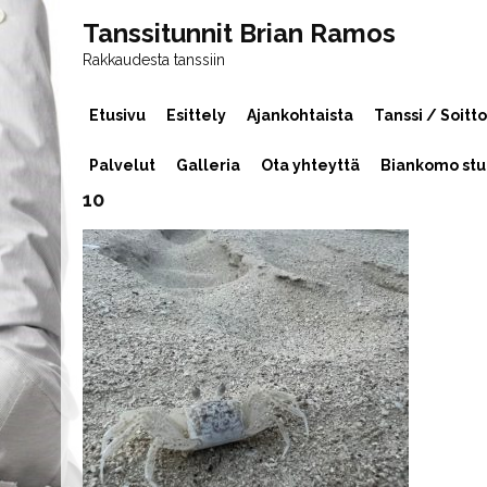
Tanssitunnit Brian Ramos
Rakkaudesta tanssiin
Etusivu
Esittely
Ajankohtaista
Tanssi / Soitto
Palvelut
Galleria
Ota yhteyttä
Biankomo stu
10