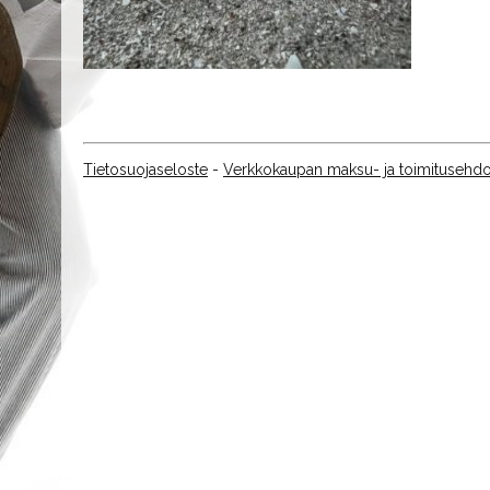
Tietosuojaseloste
-
Verkkokaupan maksu- ja toimitusehdo