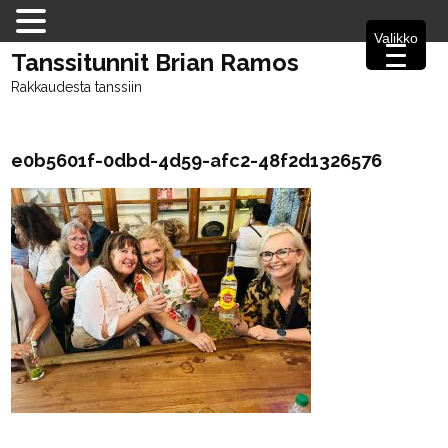
Valikko
Tanssitunnit Brian Ramos
Rakkaudesta tanssiin
e0b5601f-0dbd-4d59-afc2-48f2d1326576