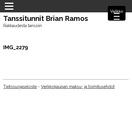
Valikko
Tanssitunnit Brian Ramos
Rakkaudesta tanssiin
IMG_2279
Tietosuojaseloste
-
Verkkokaupan maksu- ja toimitusehdot