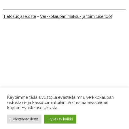
Tietosuojaseloste
-
Verkkokaupan maksu- ja toimitusehdot
Käytämme tällä sivustolla evästeitä mm. verkkokaupan
ostoskori- ja kassatoimintoihin. Voit estää evästeiden
käytön Eväste asetuksista.
Evästeasetukset
Hyväksy kaikki