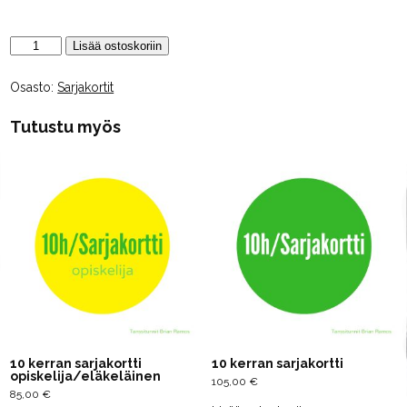
20
Lisää ostoskoriin
kerran
sarjakortti
opiskelija
Osasto:
Sarjakortit
/eläkeläinen
määrä
Tutustu myös
10 kerran sarjakortti
10 kerran sarjakortti
opiskelija/eläkeläinen
105,00
€
85,00
€